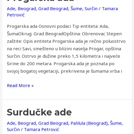
ada
Ade
,
Beograd
,
Grad Beograd
,
Šume
,
Surčin
/
Tamara
Petrović
Progarska ada Osnovni podaci Tip entiteta: Ada,
ŠumaOkrug: Grad BeogradOpština: Obrenovac Stepen
zaštite: Opis entiteta Progarska ada je rečno poluostrvo
na reci Savi, smešteno u blizini naselja Progar, opština
Surčin. Ostrvo je dužine preko 1,5 kilometra i najveće
širine do 200 metara. Progarska ada je poznata po
svojoj bogatoj vegetaciji, prekrivena je šumama vrba i
Read More »
Surdučke
Surdučke ade
ade
Ade
,
Beograd
,
Grad Beograd
,
Palilula (Beograd)
,
Šume
,
Surčin
/
Tamara Petrović