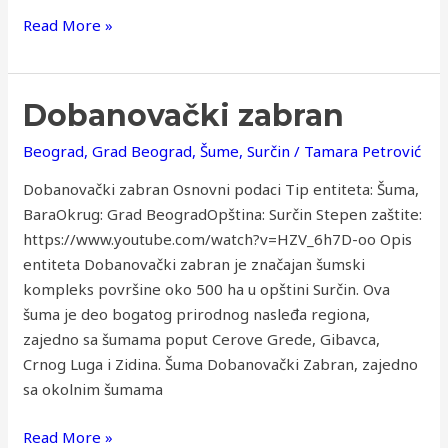
Read More »
Dobanovački
Dobanovački zabran
zabran
Beograd
,
Grad Beograd
,
Šume
,
Surčin
/
Tamara Petrović
Dobanovački zabran Osnovni podaci Tip entiteta: Šuma,
BaraOkrug: Grad BeogradOpština: Surčin Stepen zaštite:
https://www.youtube.com/watch?v=HZV_6h7D-oo Opis
entiteta Dobanovački zabran je značajan šumski
kompleks površine oko 500 ha u opštini Surčin. Ova
šuma je deo bogatog prirodnog nasleđa regiona,
zajedno sa šumama poput Cerove Grede, Gibavca,
Crnog Luga i Zidina. ​​Šuma Dobanovački Zabran, zajedno
sa okolnim šumama
Read More »