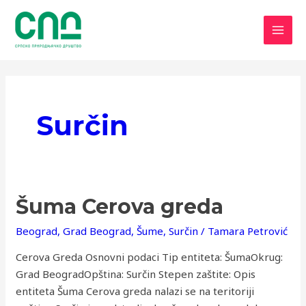
Пређи
Post
MAI
на
pagination
MEN
садржај
Surčin
Šuma
Šuma Cerova greda
Cerova
Beograd
,
Grad Beograd
,
Šume
,
Surčin
/
Tamara Petrović
greda
Cerova Greda Osnovni podaci Tip entiteta: ŠumaOkrug:
Grad BeogradOpština: Surčin Stepen zaštite: Opis
entiteta Šuma Cerova greda nalazi se na teritoriji