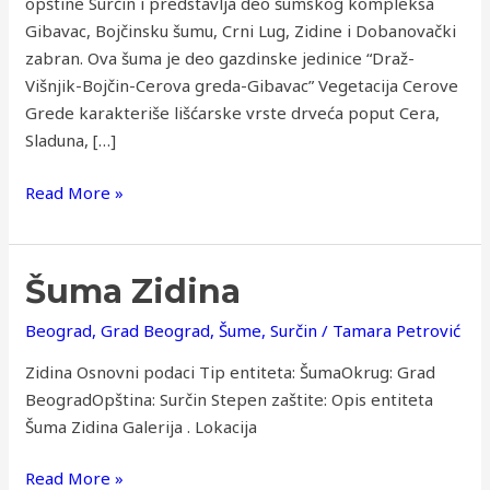
opštine Surčin i predstavlja deo šumskog kompleksa
Gibavac, Bojčinsku šumu, Crni Lug, Zidine i Dobanovački
zabran. Ova šuma je deo gazdinske jedinice “Draž-
Višnjik-Bojčin-Cerova greda-Gibavac” Vegetacija Cerove
Grede karakteriše lišćarske vrste drveća poput Cera,
Sladuna, […]
Read More »
Šuma
Šuma Zidina
Zidina
Beograd
,
Grad Beograd
,
Šume
,
Surčin
/
Tamara Petrović
Zidina Osnovni podaci Tip entiteta: ŠumaOkrug: Grad
BeogradOpština: Surčin Stepen zaštite: Opis entiteta
Šuma Zidina Galerija . Lokacija
Read More »