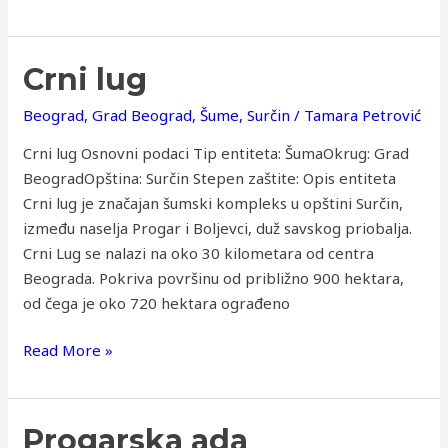
Crni
Crni lug
lug
Beograd
,
Grad Beograd
,
Šume
,
Surčin
/
Tamara Petrović
Crni lug Osnovni podaci Tip entiteta: ŠumaOkrug: Grad
BeogradOpština: Surčin Stepen zaštite: Opis entiteta
Crni lug je značajan šumski kompleks u opštini Surčin,
između naselja Progar i Boljevci, duž savskog priobalja.
Crni Lug se nalazi na oko 30 kilometara od centra
Beograda. Pokriva površinu od približno 900 hektara,
od čega je oko 720 hektara ograđeno
Read More »
Progarska
Progarska ada