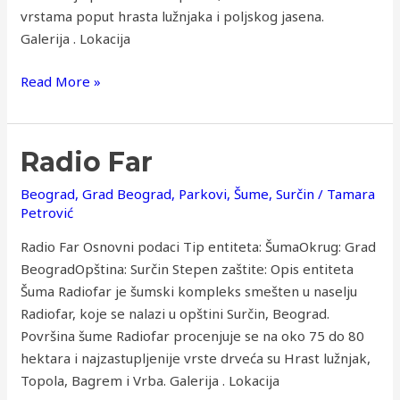
vrstama poput hrasta lužnjaka i poljskog jasena.
Galerija . Lokacija
Read More »
Radio
Radio Far
Far
Beograd
,
Grad Beograd
,
Parkovi
,
Šume
,
Surčin
/
Tamara
Petrović
Radio Far Osnovni podaci Tip entiteta: ŠumaOkrug: Grad
BeogradOpština: Surčin Stepen zaštite: Opis entiteta
Šuma Radiofar je šumski kompleks smešten u naselju
Radiofar, koje se nalazi u opštini Surčin, Beograd.
Površina šume Radiofar procenjuje se na oko 75 do 80
hektara i najzastupljenije vrste drveća su Hrast lužnjak,
Topola, Bagrem i Vrba. Galerija . Lokacija