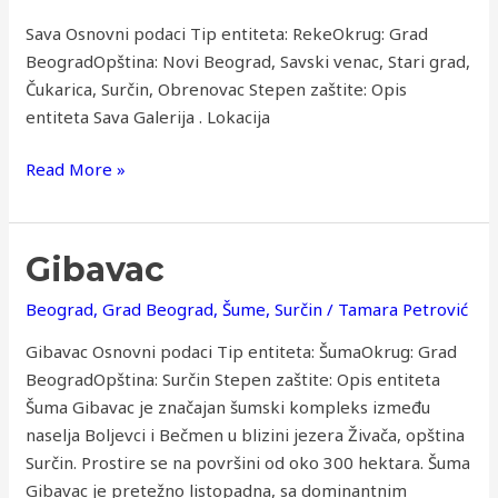
Sava Osnovni podaci Tip entiteta: RekeOkrug: Grad
BeogradOpština: Novi Beograd, Savski venac, Stari grad,
Čukarica, Surčin, Obrenovac Stepen zaštite: Opis
entiteta Sava Galerija . Lokacija
Read More »
Gibavac
Gibavac
Beograd
,
Grad Beograd
,
Šume
,
Surčin
/
Tamara Petrović
Gibavac Osnovni podaci Tip entiteta: ŠumaOkrug: Grad
BeogradOpština: Surčin Stepen zaštite: Opis entiteta
Šuma Gibavac je značajan šumski kompleks između
naselja Boljevci i Bečmen u blizini jezera Živača, opština
Surčin. Prostire se na površini od oko 300 hektara. ​Šuma
Gibavac je pretežno listopadna, sa dominantnim