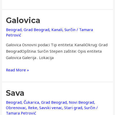
Galovica
Galovica
Beograd
,
Grad Beograd
,
Kanali
,
Surčin
/
Tamara
Petrović
Galovica Osnovni podaci Tip entiteta: KanaliOkrug: Grad
BeogradOpština: Surčin Stepen zaštite: Opis entiteta
Galovica Galerija . Lokacija
Read More »
Sava
Sava
Beograd
,
Čukarica
,
Grad Beograd
,
Novi Beograd
,
Obrenovac
,
Reke
,
Savski venac
,
Stari grad
,
Surčin
/
Tamara Petrović