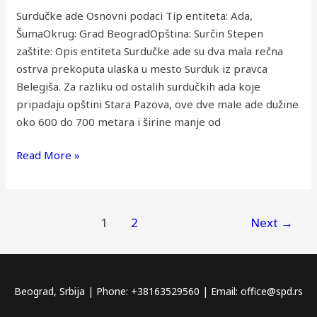
Surdučke ade Osnovni podaci Tip entiteta: Ada,
ŠumaOkrug: Grad BeogradOpština: Surčin Stepen
zaštite: Opis entiteta Surdučke ade su dva mala rečna
ostrva prekoputa ulaska u mesto Surduk iz pravca
Belegiša. Za razliku od ostalih surdučkih ada koje
pripadaju opštini Stara Pazova, ove dve male ade dužine
oko 600 do 700 metara i širine manje od
Read More »
1
2
Next
→
Beograd, Srbija | Phone: +38163529560 | Email: office@spd.rs