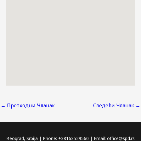
←
Претходни Чланак
Следећи Чланак
→
Beograd, Srbija | Phone: +38163529560 | Email: office@spd.rs