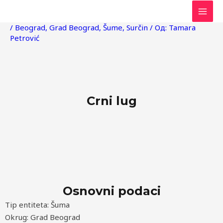
Пређи
Post
MAI
на
navigation
/
Beograd
,
Grad Beograd
,
Šume
,
Surčin
/ Од:
Tamara
MEN
садржај
Petrović
Crni lug
Osnovni podaci
Tip entiteta: Šuma
Okrug: Grad Beograd