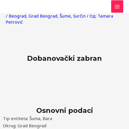
Пређи
Post
MAI
на
navigation
/
Beograd
,
Grad Beograd
,
Šume
,
Surčin
/ Од:
Tamara
MEN
садржај
Petrović
Dobanovački zabran
Osnovni podaci
Tip entiteta: Šuma, Bara
Okrug: Grad Beograd