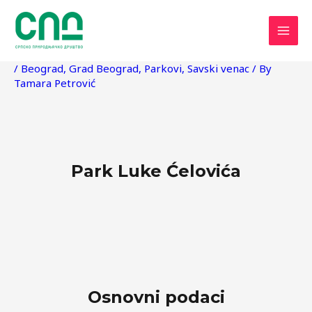
Skip
Post
MAI
to
navigation
MEN
content
/
Beograd
,
Grad Beograd
,
Parkovi
,
Savski venac
/ By
Tamara Petrović
Park Luke Ćelovića
Osnovni podaci