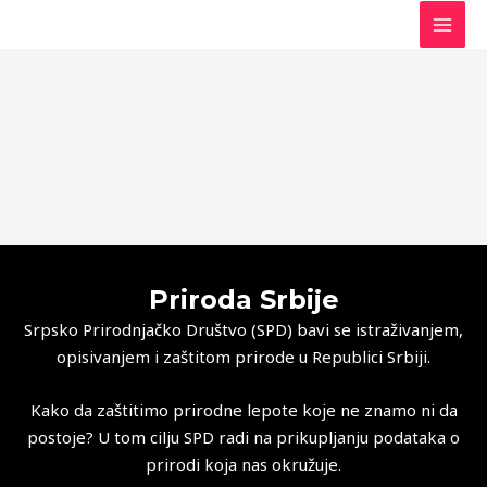
Skip
MAI
to
MEN
content
Priroda Srbije
Srpsko Prirodnjačko Društvo (SPD) bavi se istraživanjem,
opisivanjem i zaštitom prirode u Republici Srbiji.
Kako da zaštitimo prirodne lepote koje ne znamo ni da
postoje? U tom cilju SPD radi na prikupljanju podataka o
prirodi koja nas okružuje.