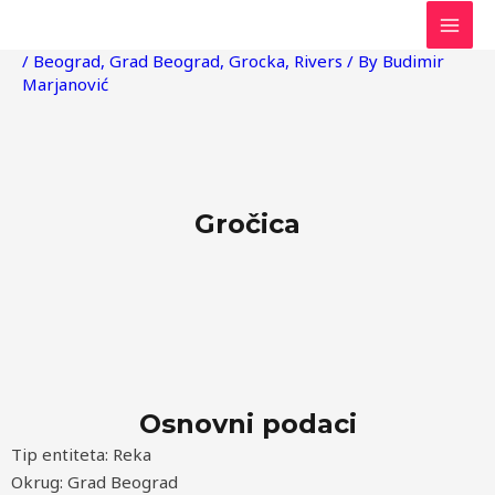
Skip
Post
MAI
to
navigation
/
Beograd
,
Grad Beograd
,
Grocka
,
Rivers
/ By
Budimir
MEN
content
Marjanović
Gročica
Osnovni podaci
Tip entiteta: Reka
Okrug: Grad Beograd