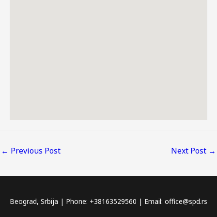
←
Previous Post
Next Post
→
Beograd, Srbija | Phone: +38163529560 | Email: office@spd.rs