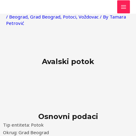
Skip
Post
MAI
to
navigation
/
Beograd
,
Grad Beograd
,
Potoci
,
Voždovac
/ By
Tamara
MEN
content
Petrović
Avalski potok
Osnovni podaci
Tip entiteta: Potok
Okrug: Grad Beograd