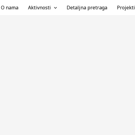
ari grad
,
Zemun
/ Од:
Tamara Petrović
O nama
Aktivnosti
Detaljna pretraga
Projekti