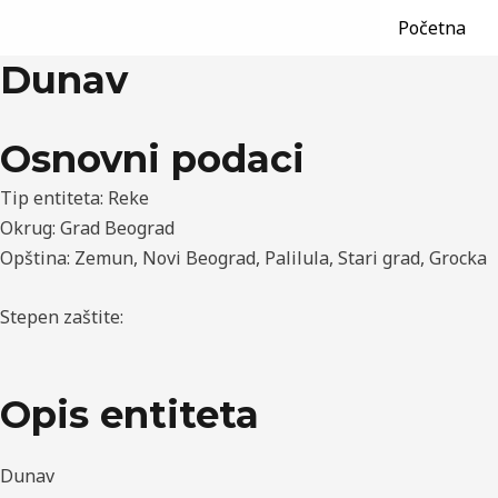
/
Beograd
,
Grad Beograd
,
Grocka
,
Novi Beograd
,
Reke
,
St
Пређи
Post
Početna
на
navigation
Dunav
садржај
Osnovni podaci
Tip entiteta: Reke
Okrug: Grad Beograd
Opština: Zemun, Novi Beograd, Palilula, Stari grad, Grocka
Stepen zaštite:
Opis entiteta
Dunav