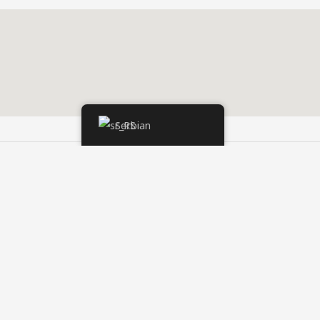
Serbian
Следећи Чланак
→
s