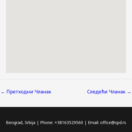
←
Претходни Чланак
Следећи Чланак
→
Beograd, Srbija | Phone: +38163529560 | Email: office@spd.rs