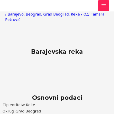
Пређи
Post
MAI
на
navigation
/
Barajevo
,
Beograd
,
Grad Beograd
,
Reke
/ Од:
Tamara
MEN
садржај
Petrović
Barajevska reka
Osnovni podaci
Tip entiteta: Reke
Okrug: Grad Beograd