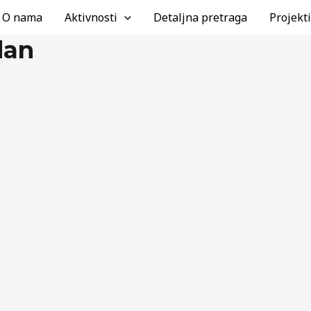
rović
O nama
Aktivnosti
Detaljna pretraga
Projekti
dan