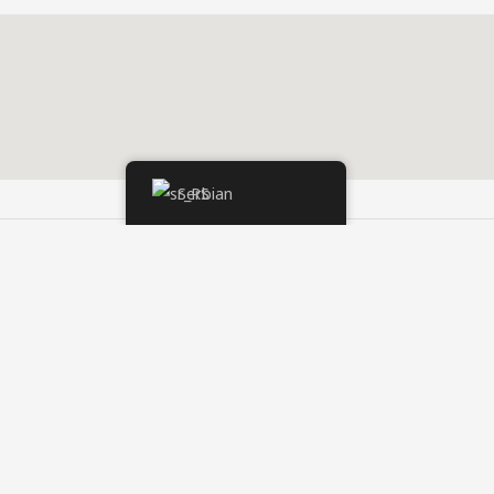
Serbian
Следећи Чланак
→
s