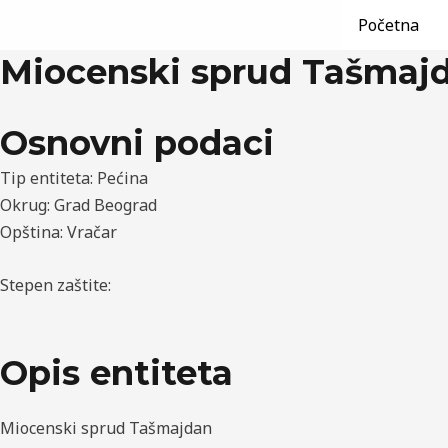
/
Beograd
,
Grad Beograd
,
Pećine
,
Vračar
/ Од:
Tamara Pet
Пређи
Post
Početna
на
navigation
Miocenski sprud Tašmaj
садржај
Osnovni podaci
Tip entiteta: Pećina
Okrug: Grad Beograd
Opština: Vračar
Stepen zaštite:
Opis entiteta
Miocenski sprud Tašmajdan