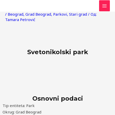
Пређи
Post
MAI
на
navigation
/
Beograd
,
Grad Beograd
,
Parkovi
,
Stari grad
/ Од:
MEN
садржај
Tamara Petrović
Svetonikolski park
Osnovni podaci
Tip entiteta: Park
Okrug: Grad Beograd