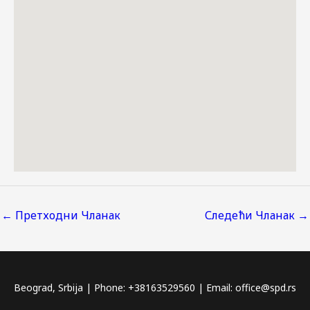
←
Претходни Чланак
Следећи Чланак
→
Beograd, Srbija | Phone: +38163529560 | Email: office@spd.rs