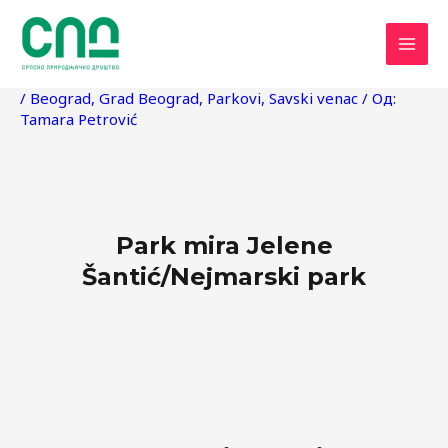
Пређи
Post
MAI
на
navigation
MEN
садржај
/
Beograd
,
Grad Beograd
,
Parkovi
,
Savski venac
/ Од:
Tamara Petrović
Park mira Jelene
Šantić/Nejmarski park