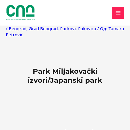
Пређи
Post
MAI
на
navigation
MEN
садржај
/
Beograd
,
Grad Beograd
,
Parkovi
,
Rakovica
/ Од:
Tamara
Petrović
Park Miljakovački
izvori/Japanski park