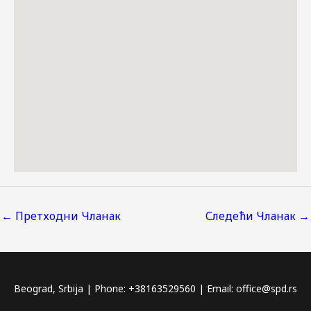
←
Претходни Чланак
Следећи Чланак
→
Beograd, Srbija | Phone: +38163529560 | Email: office@spd.rs