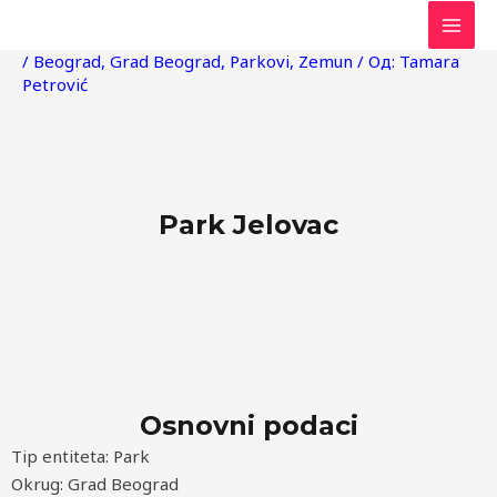
Пређи
Post
MAI
на
navigation
/
Beograd
,
Grad Beograd
,
Parkovi
,
Zemun
/ Од:
Tamara
MEN
садржај
Petrović
Park Jelovac
Osnovni podaci
Tip entiteta: Park
Okrug: Grad Beograd