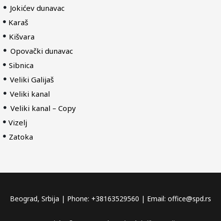
Jokićev dunavac
Karaš
Kišvara
Opovački dunavac
Sibnica
Veliki Galijaš
Veliki kanal
Veliki kanal – Copy
Vizelj
Zatoka
Beograd, Srbija | Phone: +38163529560 | Email: office@spd.rs