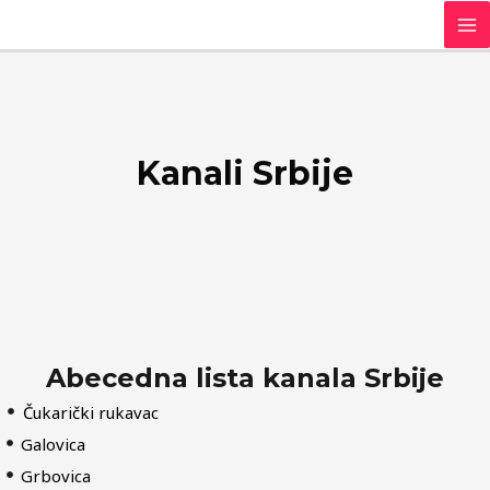
Пређи
MA
на
M
садржај
Kanali Srbije
Abecedna lista kanala Srbije
Čukarički rukavac
Galovica
Grbovica