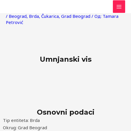
Пређи
Post
MAI
на
navigation
/
Beograd
,
Brda
,
Čukarica
,
Grad Beograd
/ Од:
Tamara
MEN
садржај
Petrović
Umnjanski vis
Osnovni podaci
Tip entiteta: Brda
Okrug: Grad Beograd