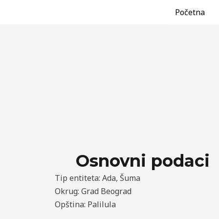
/
Ade
,
Beograd
,
Grad Beograd
,
Palilula (Beograd)
,
Šume
/
Пређи
Post
Početna
на
navigation
садржај
Osnovni podaci
Tip entiteta: Ada, Šuma
Okrug: Grad Beograd
Opština: Palilula