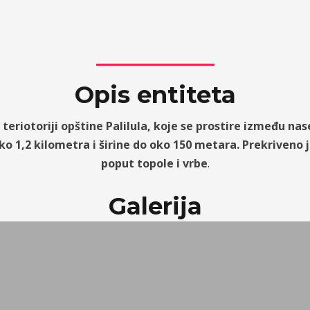
Opis entiteta
eriotoriji opštine Palilula, koje se prostire između nasel
ko 1,2 kilometra i širine do oko 150 metara. Prekriveno
poput topole i vrbe
.
Galerija