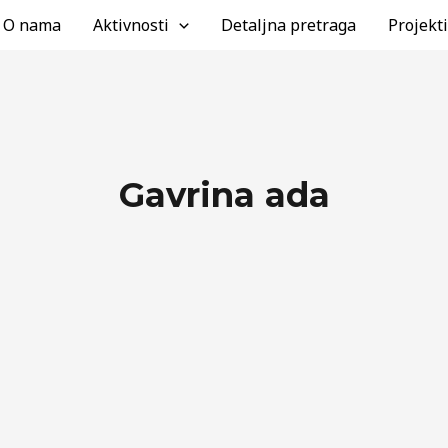
 Од:
Tamara Petrović
O nama
Aktivnosti
Detaljna pretraga
Projekti
Gavrina ada